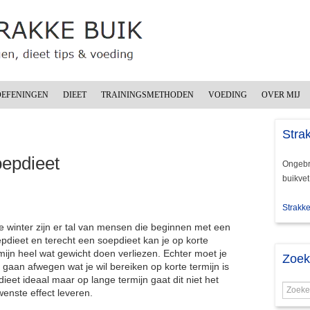
OEFENINGEN
DIEET
TRAININGSMETHODEN
VOEDING
OVER MIJ
Strak
oepdieet
Ongebru
buikvet
Strakke
e winter zijn er tal van mensen die beginnen met een
pdieet en terecht een soepdieet kan je op korte
mijn heel wat gewicht doen verliezen. Echter moet je
Zoe
 gaan afwegen wat je wil bereiken op korte termijn is
 dieet ideaal maar op lange termijn gaat dit niet het
enste effect leveren.