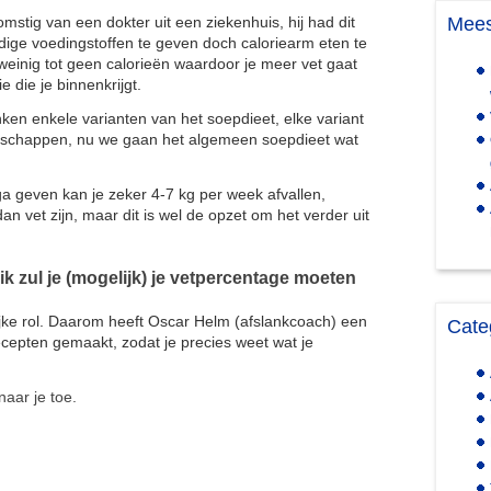
omstig van een dokter uit een ziekenhuis, hij had dit
Mees
dige voedingstoffen te geven doch caloriearm eten te
t weinig tot geen calorieën waardoor je meer vet gaat
die je binnenkrijgt.
nken enkele varianten van het soepdieet, elke variant
genschappen, nu we gaan het algemeen soepdieet wat
k ga geven kan je zeker 4-7 kg per week afvallen,
an vet zijn, maar dit is wel de opzet om het verder uit
ik zul je (mogelijk) je vetpercentage moeten
ijke rol. Daarom heeft Oscar Helm (afslankcoach) een
Cate
cepten gemaakt, zodat je precies weet wat je
naar je toe.