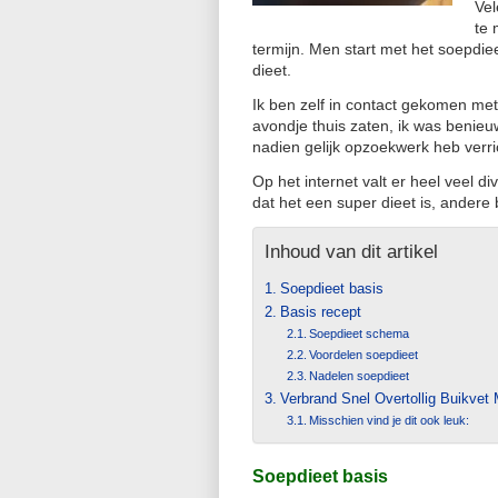
Vel
te 
termijn. Men start met het soepdie
dieet.
Ik ben zelf in contact gekomen met
avondje thuis zaten, ik was benieu
nadien gelijk opzoekwerk heb verri
Op het internet valt er heel veel d
dat het een super dieet is, andere
Inhoud van dit artikel
Soepdieet basis
Basis recept
Soepdieet schema
Voordelen soepdieet
Nadelen soepdieet
Verbrand Snel Overtollig Buikve
Misschien vind je dit ook leuk:
Soepdieet basis