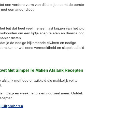
 tot een verdere vorm van diëten, je neemt de eerste
 met een ander dieet.
 het feit dat heel veel mensen last krijgen van het jojo
t volhouden om een tijdje soep te eten en daarna nog
anier diëten.
 dat je de nodige bijkomende eiwitten en nodige
nders kan er wel eens vermoeidheid en slapeloosheid
ikvet Met Simpel Te Maken Afslank Recepten
e afslank methode ontwikkeld die makkelijk vol te
t.
cepten, dag- en weekmenu’s en nog veel meer. Ontdek
recepten:
ij Uitproberen