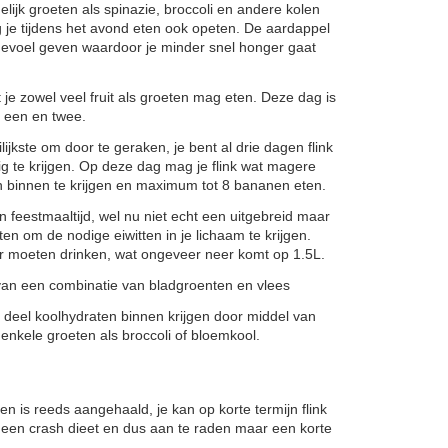
ijk groeten als spinazie, broccoli en andere kolen
je tijdens het avond eten ook opeten. De aardappel
 gevoel geven waardoor je minder snel honger gaat
 je zowel veel fruit als groeten mag eten. Deze dag is
g een en twee.
ijkste om door te geraken, je bent al drie dagen flink
tig te krijgen. Op deze dag mag je flink wat magere
n binnen te krijgen en maximum tot 8 bananen eten.
en feestmaaltijd, wel nu niet echt een uitgebreid maar
en om de nodige eiwitten in je lichaam te krijgen.
er moeten drinken, wat ongeveer neer komt op 1.5L.
 van een combinatie van bladgroenten en vlees
deel koolhydraten binnen krijgen door middel van
 enkele groeten als broccoli of bloemkool.
en is reeds aangehaald, je kan op korte termijn flink
s een crash dieet en dus aan te raden maar een korte