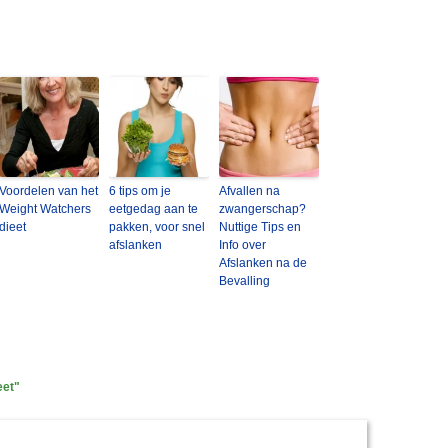
Voordelen van het
6 tips om je
Afvallen na
Weight Watchers
eetgedag aan te
zwangerschap?
dieet
pakken, voor snel
Nuttige Tips en
afslanken
Info over
Afslanken na de
Bevalling
eet"