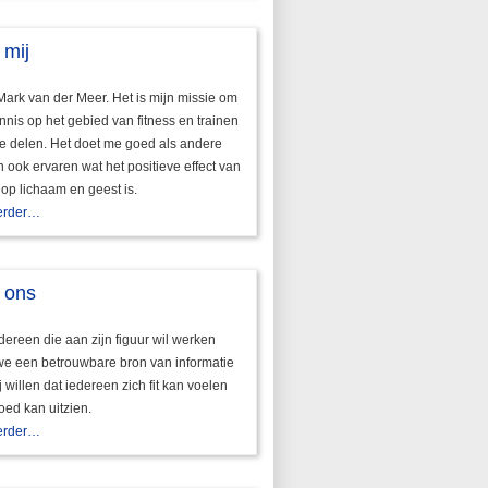
 mij
Mark van der Meer. Het is mijn missie om
nnis op het gebied van fitness en trainen
te delen. Het doet me goed als andere
ook ervaren wat het positieve effect van
 op lichaam en geest is.
erder…
 ons
dereen die aan zijn figuur wil werken
we een betrouwbare bron van informatie
ij willen dat iedereen zich fit kan voelen
oed kan uitzien.
erder…