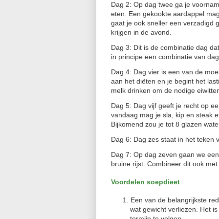
Dag 2: Op dag twee ga je voornamel
eten. Een gekookte aardappel mag 
gaat je ook sneller een verzadigd
krijgen in de avond.
Dag 3: Dit is de combinatie dag dat
in principe een combinatie van da
Dag 4: Dag vier is een van de moeil
aan het diëten en je begint het las
melk drinken om de nodige eiwitte
Dag 5: Dag vijf geeft je recht op e
vandaag mag je sla, kip en steak et
Bijkomend zou je tot 8 glazen wat
Dag 6: Dag zes staat in het teken
Dag 7: Op dag zeven gaan we een 
bruine rijst. Combineer dit ook met
Voordelen soepdieet
Een van de belangrijkste red
wat gewicht verliezen. Het i
termijn te volgen.