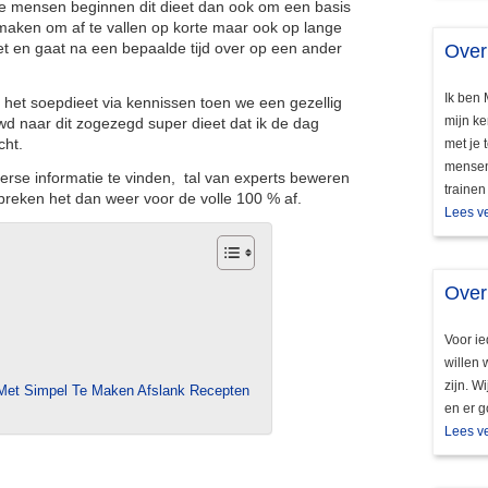
e mensen beginnen dit dieet dan ook om een basis
maken om af te vallen op korte maar ook op lange
et en gaat na een bepaalde tijd over op een ander
Over
Ik ben 
 het soepdieet via kennissen toen we een gezellig
mijn ke
wd naar dit zogezegd super dieet dat ik de dag
cht.
met je 
mensen 
iverse informatie te vinden, tal van experts beweren
trainen
 breken het dan weer voor de volle 100 % af.
Lees v
Over
Voor ie
willen 
zijn. W
t Met Simpel Te Maken Afslank Recepten
en er g
Lees v