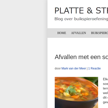
HOME
AFVALLEN
BUIKSPIER
Afvallen met een s
door
Mark van der Meer
|
1 Reactie
Elk
soe
ter
wel
dit
gew