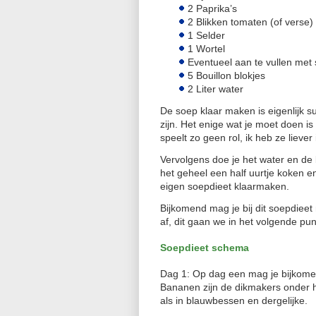
2 Paprika’s
2 Blikken tomaten (of verse)
1 Selder
1 Wortel
Eventueel aan te vullen met
5 Bouillon blokjes
2 Liter water
De soep klaar maken is eigenlijk s
zijn. Het enige wat je moet doen is
speelt zo geen rol, ik heb ze lieve
Vervolgens doe je het water en de b
het geheel een half uurtje koken en
eigen soepdieet klaarmaken.
Bijkomend mag je bij dit soepdiee
af, dit gaan we in het volgende pu
Soepdieet schema
Dag 1: Op dag een mag je bijkomend
Bananen zijn de dikmakers onder h
als in blauwbessen en dergelijke.