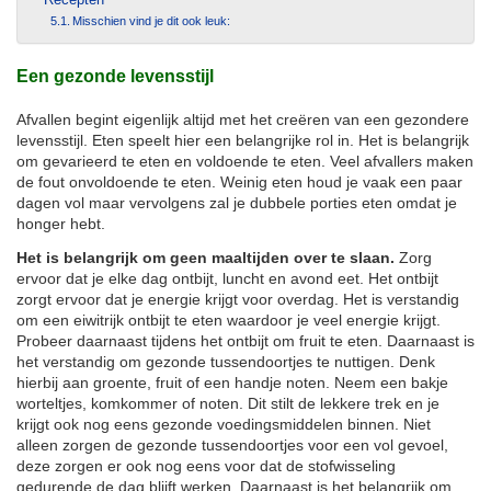
Misschien vind je dit ook leuk:
Een gezonde levensstijl
Afvallen begint eigenlijk altijd met het creëren van een gezondere
levensstijl. Eten speelt hier een belangrijke rol in. Het is belangrijk
om gevarieerd te eten en voldoende te eten. Veel afvallers maken
de fout onvoldoende te eten. Weinig eten houd je vaak een paar
dagen vol maar vervolgens zal je dubbele porties eten omdat je
honger hebt.
Het is belangrijk om geen maaltijden over te slaan.
Zorg
ervoor dat je elke dag ontbijt, luncht en avond eet. Het ontbijt
zorgt ervoor dat je energie krijgt voor overdag. Het is verstandig
om een eiwitrijk ontbijt te eten waardoor je veel energie krijgt.
Probeer daarnaast tijdens het ontbijt om fruit te eten. Daarnaast is
het verstandig om gezonde tussendoortjes te nuttigen. Denk
hierbij aan groente, fruit of een handje noten. Neem een bakje
worteltjes, komkommer of noten. Dit stilt de lekkere trek en je
krijgt ook nog eens gezonde voedingsmiddelen binnen. Niet
alleen zorgen de gezonde tussendoortjes voor een vol gevoel,
deze zorgen er ook nog eens voor dat de stofwisseling
gedurende de dag blijft werken. Daarnaast is het belangrijk om