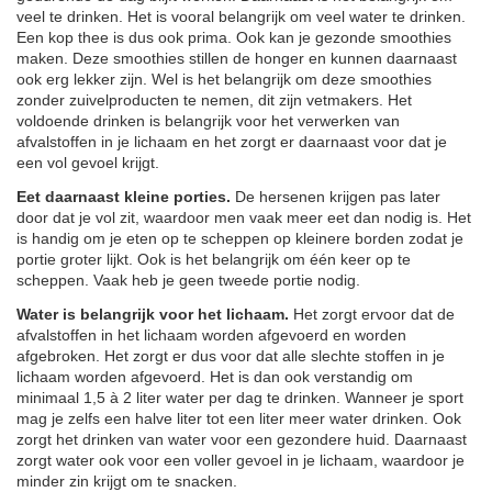
veel te drinken. Het is vooral belangrijk om veel water te drinken.
Een kop thee is dus ook prima. Ook kan je gezonde smoothies
maken. Deze smoothies stillen de honger en kunnen daarnaast
ook erg lekker zijn. Wel is het belangrijk om deze smoothies
zonder zuivelproducten te nemen, dit zijn vetmakers. Het
voldoende drinken is belangrijk voor het verwerken van
afvalstoffen in je lichaam en het zorgt er daarnaast voor dat je
een vol gevoel krijgt.
Eet daarnaast kleine porties.
De hersenen krijgen pas later
door dat je vol zit, waardoor men vaak meer eet dan nodig is. Het
is handig om je eten op te scheppen op kleinere borden zodat je
portie groter lijkt. Ook is het belangrijk om één keer op te
scheppen. Vaak heb je geen tweede portie nodig.
Water is belangrijk voor het lichaam.
Het zorgt ervoor dat de
afvalstoffen in het lichaam worden afgevoerd en worden
afgebroken. Het zorgt er dus voor dat alle slechte stoffen in je
lichaam worden afgevoerd. Het is dan ook verstandig om
minimaal 1,5 à 2 liter water per dag te drinken. Wanneer je sport
mag je zelfs een halve liter tot een liter meer water drinken. Ook
zorgt het drinken van water voor een gezondere huid. Daarnaast
zorgt water ook voor een voller gevoel in je lichaam, waardoor je
minder zin krijgt om te snacken.