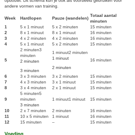
opbouwt. Dit schema kun je ook als voorbeeld gebruiken voor
andere vormen van training.
Totaal aantal
Week
Hardlopen
Pauze (wandelen)
minuten
1
5 x 1 minuut
5 x 2 minuten
15 minuten
2
8 x 1 minuut
8 x 1 minuut
16 minuten
3
4 x 2 minuten
4 x 2 minuten
16 minuten
4
5 x 1 minuut
5 x 2 minuten
15 minuten
2 minuten3
1 minuut2 minuten
minuten
1 minuut
5
16 minuten
2 minuten
2 minuten
3 minuten
6
3 x 3 minuten
3 x 2 minuten
15 minuten
7
4 x 3 minuten
3 x 1 minuut
15 minuten
8
3 x 4 minuten
2 x 1 minuut
15 minuten
5 minuten5
9
minuten
1 minuut1 minuut
15 minuten
3 minuten
10
2 x 7 minuten
2 minuten
16 minuten
11
10 x 5 minuten
1 minuut
16 minuten
12
15 minuten
–
15 minuten
Voeding