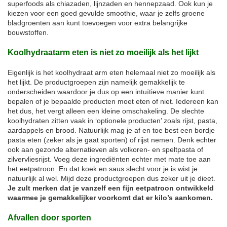
superfoods als chiazaden, lijnzaden en hennepzaad. Ook kun je
kiezen voor een goed gevulde smoothie, waar je zelfs groene
bladgroenten aan kunt toevoegen voor extra belangrijke
bouwstoffen.
Koolhydraatarm eten is niet zo moeilijk als het lijkt
Eigenlijk is het koolhydraat arm eten helemaal niet zo moeilijk als
het lijkt. De productgroepen zijn namelijk gemakkelijk te
onderscheiden waardoor je dus op een intuïtieve manier kunt
bepalen of je bepaalde producten moet eten of niet. Iedereen kan
het dus, het vergt alleen een kleine omschakeling. De slechte
koolhydraten zitten vaak in ‘optionele producten’ zoals rijst, pasta,
aardappels en brood. Natuurlijk mag je af en toe best een bordje
pasta eten (zeker als je gaat sporten) of rijst nemen. Denk echter
ook aan gezonde alternatieven als volkoren- en speltpasta of
zilvervliesrijst. Voeg deze ingrediënten echter met mate toe aan
het eetpatroon. En dat koek en saus slecht voor je is wist je
natuurlijk al wel. Mijd deze productgroepen dus zeker uit je dieet.
Je zult merken dat je vanzelf een fijn eetpatroon ontwikkeld
waarmee je gemakkelijker voorkomt dat er kilo’s aankomen.
Afvallen door sporten