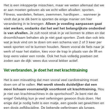
Het is een inkoppertje misschien, maar we weten allemaal dat we
er aan moeten geloven als we echt willen afvallen: sporten.
Fitness, wandelen, fietsen, zwemmen, hardlopen… wanneer je
vindt dat je te dik bent is sporten de enige manier om hier
verandering in te brengen.
Alleen je voeding aanpassen gaat
niet werken, ondanks dat het wel het belangrijkste onderdeel
is van afvallen.
Je zult nooit strak in je vel komen te zitten en dat
droomlichaam behalen als je niet gaat sporten. Zoek dan ook iets
wat je leuk vind om te doen om een schema van 2 of 3 keer per
week sporten vol te kunnen houden. Neem vooral de fiets naar je
werk of naar het station, kies voor de trap in plaats van de lift en
loop eens vaker een ronde. Ook het huis volledig poetsen zet
zoden aan de dijk: wees dus vooral lekker actief.
Vet verbranden, je doet het met krachttraining
Het is een misvatting dat men vooral veel cardiotraining moet
doen om af te vallen.
Het wordt steeds duidelijker dat een
mooi lichaam voornamelijk voortkomt uit krachttraining.
Hou
je niet van krachtmachines in de sportschool? Je bent niet de
enige! Gelukkig kun je veel oefeningen gewoon thuis doen. Het
enige dat je nodig hebt is een matje, een goede set gewichten en
een dosis zelfdiscipline. De bekende oefeningen als lunges,