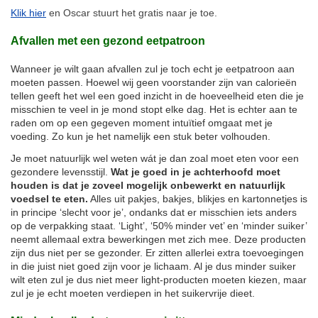
Klik hier
en Oscar stuurt het gratis naar je toe.
Afvallen met een gezond eetpatroon
Wanneer je wilt gaan afvallen zul je toch echt je eetpatroon aan
moeten passen. Hoewel wij geen voorstander zijn van calorieën
tellen geeft het wel een goed inzicht in de hoeveelheid eten die je
misschien te veel in je mond stopt elke dag. Het is echter aan te
raden om op een gegeven moment intuïtief omgaat met je
voeding. Zo kun je het namelijk een stuk beter volhouden.
Je moet natuurlijk wel weten wát je dan zoal moet eten voor een
gezondere levensstijl.
Wat je goed in je achterhoofd moet
houden is dat je zoveel mogelijk onbewerkt en natuurlijk
voedsel te eten.
Alles uit pakjes, bakjes, blikjes en kartonnetjes is
in principe ‘slecht voor je’, ondanks dat er misschien iets anders
op de verpakking staat. ‘Light’, ‘50% minder vet’ en ‘minder suiker’
neemt allemaal extra bewerkingen met zich mee. Deze producten
zijn dus niet per se gezonder. Er zitten allerlei extra toevoegingen
in die juist niet goed zijn voor je lichaam. Al je dus minder suiker
wilt eten zul je dus niet meer light-producten moeten kiezen, maar
zul je je echt moeten verdiepen in het suikervrije dieet.