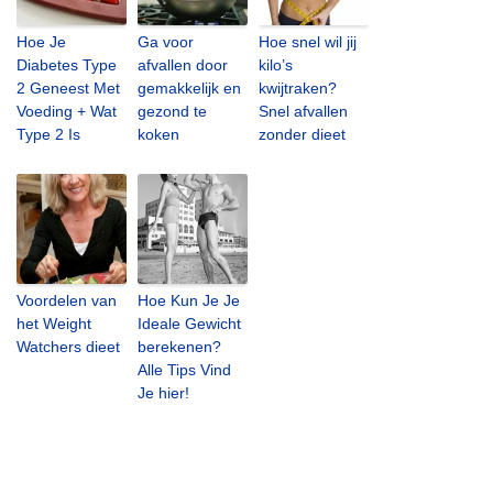
Hoe Je
Ga voor
Hoe snel wil jij
Diabetes Type
afvallen door
kilo’s
2 Geneest Met
gemakkelijk en
kwijtraken?
Voeding + Wat
gezond te
Snel afvallen
Type 2 Is
koken
zonder dieet
Voordelen van
Hoe Kun Je Je
het Weight
Ideale Gewicht
Watchers dieet
berekenen?
Alle Tips Vind
Je hier!