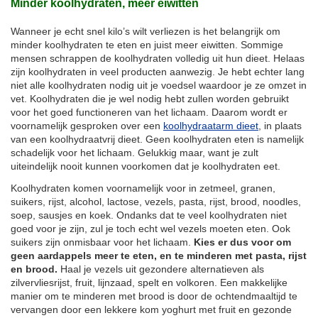
Minder koolhydraten, meer eiwitten
Wanneer je echt snel kilo’s wilt verliezen is het belangrijk om
minder koolhydraten te eten en juist meer eiwitten. Sommige
mensen schrappen de koolhydraten volledig uit hun dieet. Helaas
zijn koolhydraten in veel producten aanwezig. Je hebt echter lang
niet alle koolhydraten nodig uit je voedsel waardoor je ze omzet in
vet. Koolhydraten die je wel nodig hebt zullen worden gebruikt
voor het goed functioneren van het lichaam. Daarom wordt er
voornamelijk gesproken over een
koolhydraatarm dieet
, in plaats
van een koolhydraatvrij dieet. Geen koolhydraten eten is namelijk
schadelijk voor het lichaam. Gelukkig maar, want je zult
uiteindelijk nooit kunnen voorkomen dat je koolhydraten eet.
Koolhydraten komen voornamelijk voor in zetmeel, granen,
suikers, rijst, alcohol, lactose, vezels, pasta, rijst, brood, noodles,
soep, sausjes en koek. Ondanks dat te veel koolhydraten niet
goed voor je zijn, zul je toch echt wel vezels moeten eten. Ook
suikers zijn onmisbaar voor het lichaam.
Kies er dus voor om
geen aardappels meer te eten, en te minderen met pasta, rijst
en brood.
Haal je vezels uit gezondere alternatieven als
zilvervliesrijst, fruit, lijnzaad, spelt en volkoren. Een makkelijke
manier om te minderen met brood is door de ochtendmaaltijd te
vervangen door een lekkere kom yoghurt met fruit en gezonde