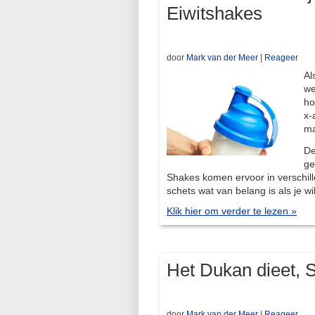
Eiwitshakes
door
Mark van der Meer
|
Reageer
Al
we
ho
x-
ma
De
ge
Shakes komen ervoor in verschill
schets wat van belang is als je wi
Klik hier om verder te lezen »
Het Dukan dieet, S
door
Mark van der Meer
|
Reageer