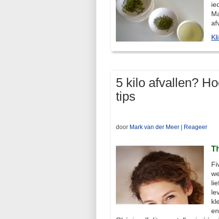
ie
Ma
af
Kl
5 kilo afvallen? Hoe
tips
door
Mark van der Meer
|
Reageer
T
Fi
we
li
le
kl
en