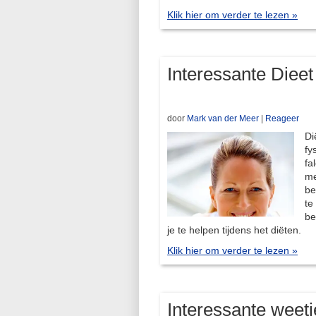
Klik hier om verder te lezen »
Interessante Dieet
door
Mark van der Meer
|
Reageer
Di
fy
fa
me
be
te
be
je te helpen tijdens het diëten.
Klik hier om verder te lezen »
Interessante weetje