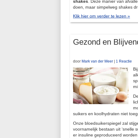
shakes
. Deze manier van afvalle
doen, maar simpelweg shakes drin
Klik hier om verder te lezen »
Gezond en Blijvend
door
Mark van der Meer
|
1 Reactie
Bi
al
sp
mi
De
li
mo
suikers en koolhydraten niet toeg
Onze bloedsuikerspiegel zal stij
voornamelijk bestaan uit ‘snelle s
er insuline geproduceerd worden 