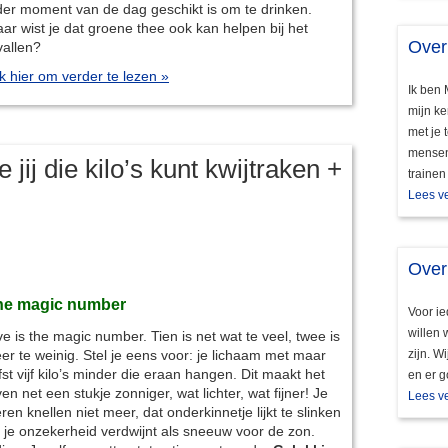
der moment van de dag geschikt is om te drinken.
ar wist je dat groene thee ook kan helpen bij het
Over
vallen?
ik hier om verder te lezen »
Ik ben 
mijn ke
met je 
mensen 
 jij die kilo’s kunt kwijtraken +
trainen
Lees v
Over
he magic number
Voor ie
willen 
ve is the magic number. Tien is net wat te veel, twee is
er te weinig. Stel je eens voor: je lichaam met maar
zijn. W
efst vijf kilo’s minder die eraan hangen. Dit maakt het
en er g
ven net een stukje zonniger, wat lichter, wat fijner! Je
Lees v
eren knellen niet meer, dat onderkinnetje lijkt te slinken
 je onzekerheid verdwijnt als sneeuw voor de zon.