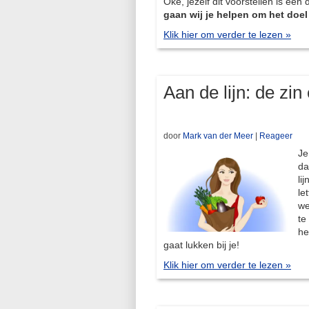
Oké, jezelf dit voorstellen is één
gaan wij je helpen om het doel 
Klik hier om verder te lezen »
Aan de lijn: de zin
door
Mark van der Meer
|
Reageer
Je
da
li
le
we
te
he
gaat lukken bij je!
Klik hier om verder te lezen »