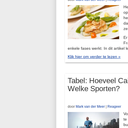
He
op
he
da
ze
Er
Fr
enkele fases werkt. In dit artikel 
Klik hier om verder te lezen »
Tabel: Hoeveel Ca
Welke Sporten?
door
Mark van der Meer
|
Reageer
Vo
te
bu