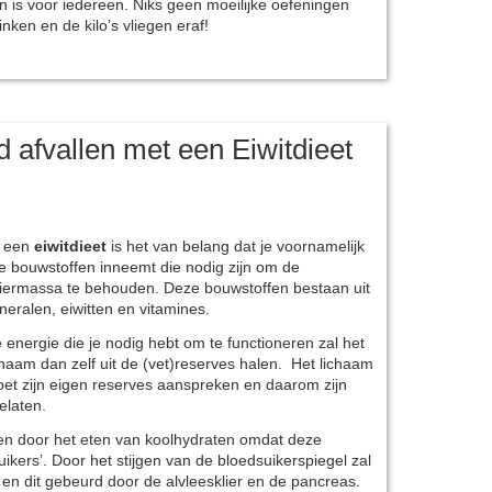
n is voor iedereen. Niks geen moeilijke oefeningen
ken en de kilo’s vliegen eraf!
 afvallen met een Eiwitdieet
j een
eiwitdieet
is het van belang dat je voornamelijk
le bouwstoffen inneemt die nodig zijn om de
iermassa te behouden. Deze bouwstoffen bestaan uit
neralen, eiwitten en vitamines.
 energie die je nodig hebt om te functioneren zal het
chaam dan zelf uit de (vet)reserves halen. Het lichaam
et zijn eigen reserves aanspreken en daarom zijn
elaten.
gen door het eten van koolhydraten omdat deze
uikers’. Door het stijgen van de bloedsuikerspiegel zal
en dit gebeurd door de alvleesklier en de pancreas.