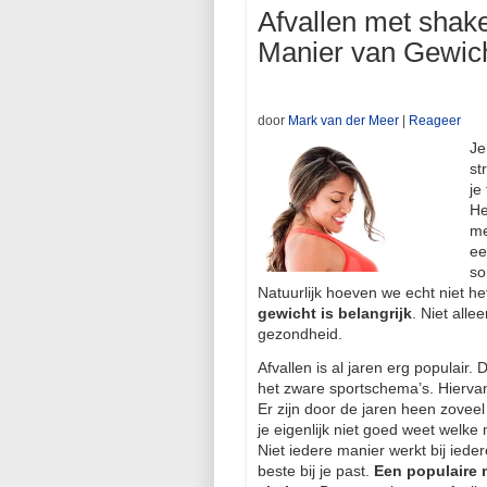
Afvallen met shak
Manier van Gewich
door
Mark van der Meer
|
Reageer
Je
st
je
He
me
ee
so
Natuurlijk hoeven we echt niet h
gewicht is belangrijk
. Niet alle
gezondheid.
Afvallen is al jaren erg populair.
het zware sportschema’s. Hiervan
Er zijn door de jaren heen zovee
je eigenlijk niet goed weet welke 
Niet iedere manier werkt bij ied
beste bij je past.
Een populaire 