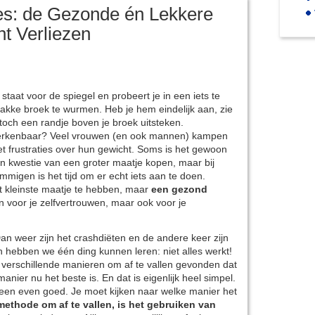
es: de Gezonde én Lekkere
t Verliezen
 staat voor de spiegel en probeert je in een iets te
rakke broek te wurmen. Heb je hem eindelijk aan, zie
 toch een randje boven je broek uitsteken.
rkenbaar? Veel vrouwen (en ook mannen) kampen
t frustraties over hun gewicht. Soms is het gewoon
n kwestie van een groter maatje kopen, maar bij
mmigen is het tijd om er echt iets aan te doen.
et kleinste maatje te hebben, maar
een gezond
en voor je zelfvertrouwen, maar ook voor je
 Dan weer zijn het crashdiëten en de andere keer zijn
 hebben we één ding kunnen leren: niet alles werkt!
l verschillende manieren om af te vallen gevonden dat
manier nu het beste is. En dat is eigenlijk heel simpel.
ereen even goed. Je moet kijken naar welke manier het
methode om af te vallen, is het gebruiken van