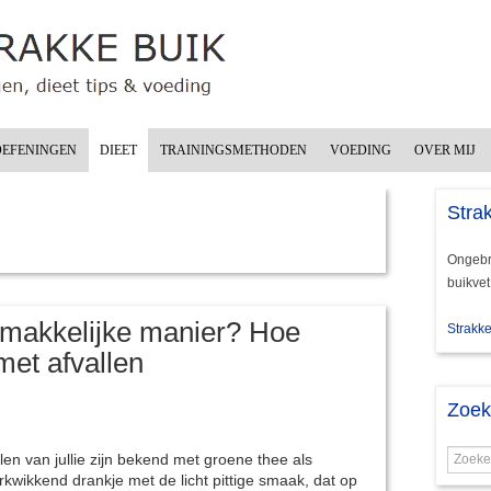
OEFENINGEN
DIEET
TRAININGSMETHODEN
VOEDING
OVER MIJ
Strak
Ongebru
buikvet
emakkelijke manier? Hoe
Strakke
met afvallen
Zoe
len van jullie zijn bekend met groene thee als
rkwikkend drankje met de licht pittige smaak, dat op