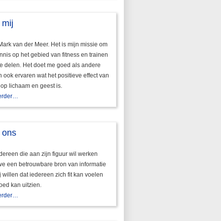
 mij
Mark van der Meer. Het is mijn missie om
nnis op het gebied van fitness en trainen
te delen. Het doet me goed als andere
ook ervaren wat het positieve effect van
 op lichaam en geest is.
erder…
 ons
dereen die aan zijn figuur wil werken
we een betrouwbare bron van informatie
ij willen dat iedereen zich fit kan voelen
oed kan uitzien.
erder…