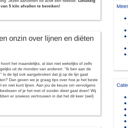
 ding. Jezelf aanzetten tot actie een tweede.
Gelukkig
Mees
van 5 kilo afvallen te bereiken!
 en onzin over lijnen en diëten
 hoort het maandelijks, al dan niet wekelijks of zelfs
gelijks uit de monden van anderen: “Ik ben aan de
jn” Is de tijd ook aangebroken dat jij op de lijn gaat
tten? Dan geven we je graag tips over hoe je het beste
Cate
l en niet kunt lijnen. Aan jou de keuze om vervolgens
 beslissen of je het met of zonder dieet gaat doen! Wij
bben er sowieso vertrouwen in dat het dit keer (wel)